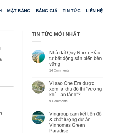
H
MẶT BẰNG
BẢNG GIÁ
TIN TỨC
LIÊN HỆ
TIN TỨC MỚI NHẤT
g
Nhà đất Quy Nhơn, Đầu
tư bất động sản biển bền
a
vững
14
Comments
Vì sao One Era được
xem là khu đô thị “vượng
khí – an lành”?
9
Comments
n
Vingroup cam kết tiến độ
& chất lượng dự án
Vinhomes Green
Paradise