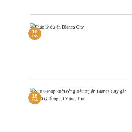
19
Th5
16
Th5