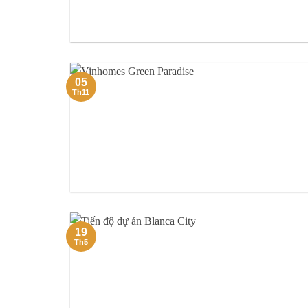
05
Th11
19
Th5