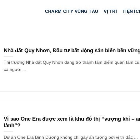
CHARM CITY VŨNG TÀU
VỊ TRÍ
TIỆN ÍC
Nhà đất Quy Nhơn, Đầu tư bất động sản biển bền vữn
Thị trường Nhà đất Quy Nhơn đang trở thành tâm điểm quan tâm củ
cả người ...
Vì sao One Era được xem là khu đô thị “vượng khí – a
lành”?
Dự án One Era Bình Dương không chỉ gây ấn tượng bởi vị trí đắc ...