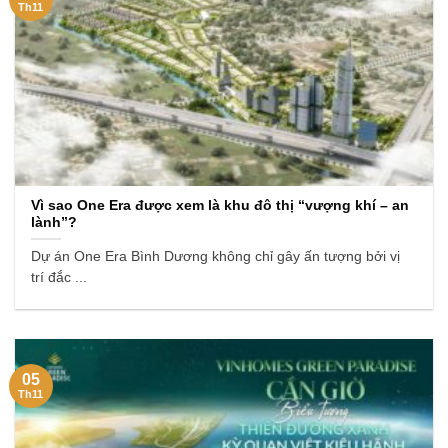
Th11
Vì sao One Era được xem là khu đô thị “vượng khí – an
lành”?
Dự án One Era Bình Dương không chỉ gây ấn tượng bởi vị
trí đắc ...
05
Th11