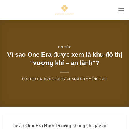
Skip
to
content
TIN TỨC
Vì sao One Era được xem là khu đô thị
“vượng khí – an lành”?
POSTED ON
10/11/2025
BY
CHARM CITY VŨNG TÀU
Dự án
One Era
Bình Dương
không chỉ gây ấn