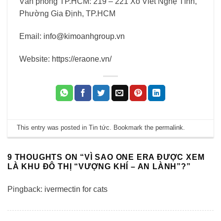
Văn phòng TP.HCM: 219 – 221 Xô Viết Nghệ Tĩnh,
Phường Gia Định, TP.HCM
Email:
info@kimoanhgroup.vn
Website:
https://eraone.vn/
This entry was posted in
Tin tức
. Bookmark the
permalink
.
9 THOUGHTS ON “
VÌ SAO ONE ERA ĐƯỢC XEM
LÀ KHU ĐÔ THỊ “VƯỢNG KHÍ – AN LÀNH”?
”
Pingback:
ivermectin for cats