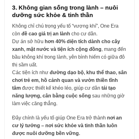
3. Không gian sống trong lành – nuôi
dưỡng sức khỏe & tinh thần
Không chỉ chú trọng yếu tố “vượng khí”, One Era
còn
đề cao giá trị an lành
cho cư dân.
Dự án sở hữu
hơn 40% diện tích dành cho cây
xanh, mặt nước và tiện ích cộng đồng
, mang đến
bầu không khí trong lành, yên bình hiếm có giữa đô
thị sầm uất.
Các tiện ích như
đường dạo bộ, khu thể thao, sân
chơi trẻ em, hồ cảnh quan và vườn thiền tĩnh
tâm
được thiết kế khéo léo, giúp cư dân
tái tạo
năng lượng, cân bằng cuộc sống
sau những giờ
làm việc căng thẳng.
Đây chính là yếu tố giúp One Era trở thành
nơi an
cư lý tưởng – nơi sức khỏe và tinh thần luôn
được nuôi dưỡng bền vững.