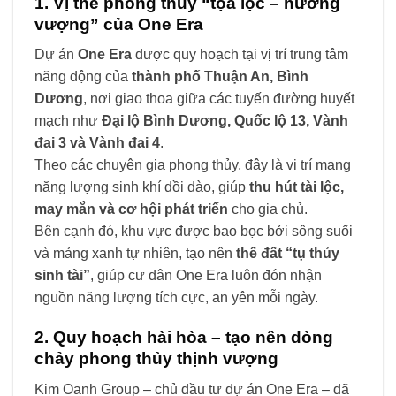
1. Vị thế phong thủy “tọa lộc – hướng
vượng” của One Era
Dự án
One Era
được quy hoạch tại vị trí trung tâm
năng động của
thành phố Thuận An, Bình
Dương
, nơi giao thoa giữa các tuyến đường huyết
mạch như
Đại lộ Bình Dương, Quốc lộ 13, Vành
đai 3 và Vành đai 4
.
Theo các chuyên gia phong thủy, đây là vị trí mang
năng lượng sinh khí dồi dào, giúp
thu hút tài lộc,
may mắn và cơ hội phát triển
cho gia chủ.
Bên cạnh đó, khu vực được bao bọc bởi sông suối
và mảng xanh tự nhiên, tạo nên
thế đất “tụ thủy
sinh tài”
, giúp cư dân One Era luôn đón nhận
nguồn năng lượng tích cực, an yên mỗi ngày.
2. Quy hoạch hài hòa – tạo nên dòng
chảy phong thủy thịnh vượng
Kim Oanh Group – chủ đầu tư dự án One Era – đã